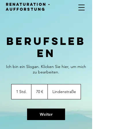
Renaturation -
Aufforstung
Berufsleb
en
Ich bin ein Slogan. Klicken Sie hier, um mich
zu bearbeiten.
70
Euro
1 Std.
1
70 €
Lindenstraße
S
t
d
Weiter