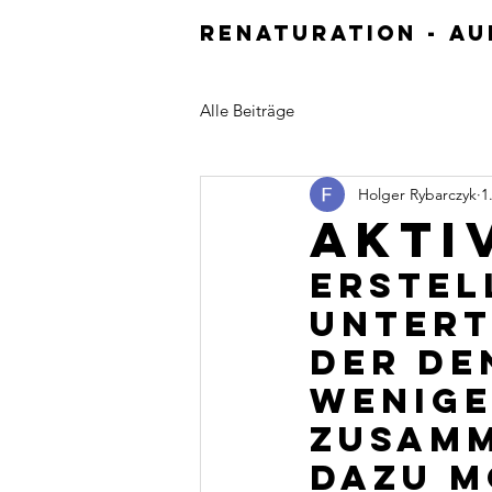
Renaturation - A
Alle Beiträge
Holger Rybarczyk
1
Akti
Erstel
Untert
der de
wenige
zusamm
dazu m