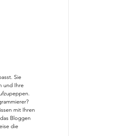
 
asst. Sie 
n und Ihre 
aufzupeppen. 
ogrammierer? 
ssen mit Ihren 
h das Bloggen 
ise die 