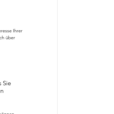
resse Ihrer 
ich über 
 Sie 
n 
 können 