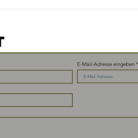
Zeit für
Ei
Veränderung
Ab
T
E-Mail-Adresse eingeben