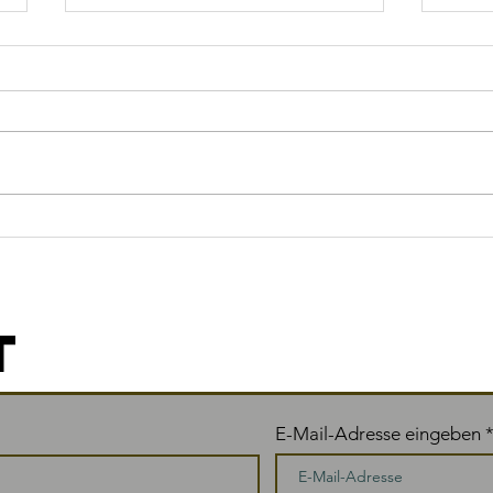
Aktiv zum
Ze
Erfolg
Ve
T
E-Mail-Adresse eingeben