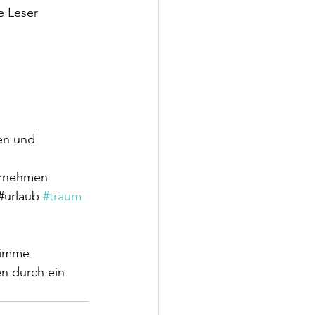
e Leser 
en und 
 
ernehmen 
#urlaub 
#traum
timme 
en durch ein 