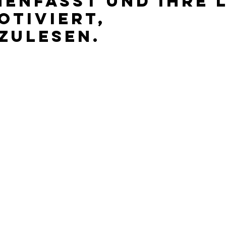
enfasst und Ihre L
otiviert, 
zulesen. 