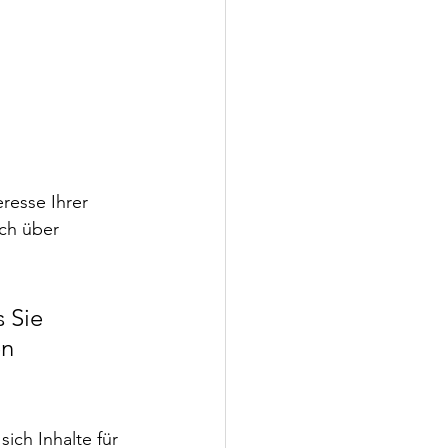
resse Ihrer 
ich über 
 Sie 
n 
ich Inhalte für 