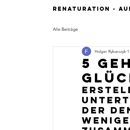
Renaturation - A
Alle Beiträge
Holger Rybarczyk
1
5 Ge
Glüc
Erstel
Untert
der de
wenige